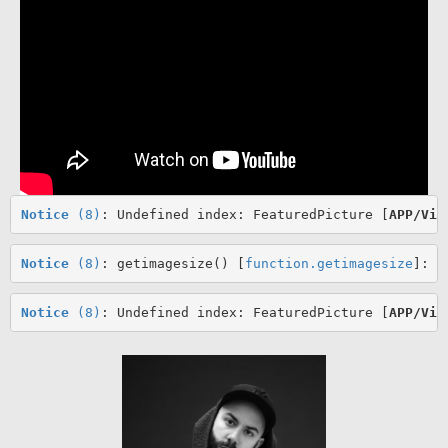
Notice
 (8)
: Undefined index: FeaturedPicture [
APP/Vie
Notice
 (8)
: getimagesize() [
function.getimagesize
]: R
Notice
 (8)
: Undefined index: FeaturedPicture [
APP/Vie