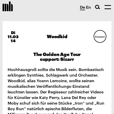
De
En
Di
Woodkid
11.03
Konzert
14
The Golden Age Tour
support: Sizarr
Hochhausgroß sollte die Musik sein. Bombastisch
erklingen Synthies, Schlagwerk und Orchester.
Woodkid, alias Yoann Lemoine, wollte seinen
musikalischen Veröffentlichungs-Einstand
leuchten lassen. Der Regisseur zahlreicher Videos
für Künstler wie Katy Perry, Lana Del Rey oder
Moby schuf sich für seine Stücke „Iron“ und „Run
Boy Run“ natürlich epische Bilderfluten, die