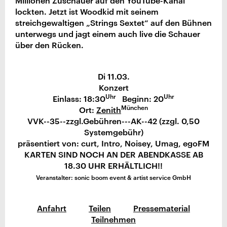
Millionen Zuschauer auf den YouTube-Kanal
lockten. Jetzt ist Woodkid mit seinem
streichgewaltigen „Strings Sextet“ auf den Bühnen
unterwegs und jagt einem auch live die Schauer
über den Rücken.
Di 11.03.
Konzert
Uhr
Uhr
Einlass: 18:30
Beginn: 20
München
Ort:
Zenith
VVK--35--zzgl.Gebühren---AK--42 (zzgl. 0,50
Systemgebühr)
präsentiert von: curt, Intro, Noisey, Umag, egoFM
KARTEN SIND NOCH AN DER ABENDKASSE AB
18.30 UHR ERHÄLTLICH!!
Veranstalter: sonic boom event & artist service GmbH
Anfahrt
Teilen
Pressematerial
Teilnehmen