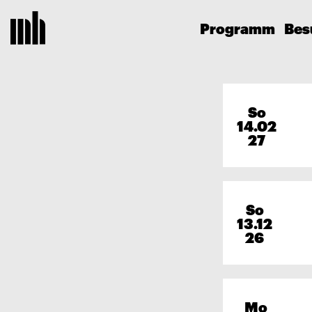
Programm
Bes
So
14.02
27
So
13.12
26
Mo