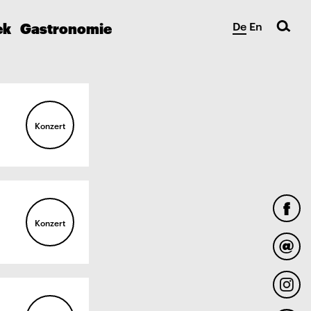
ek
Gastronomie
De
En
Konzert
Konzert