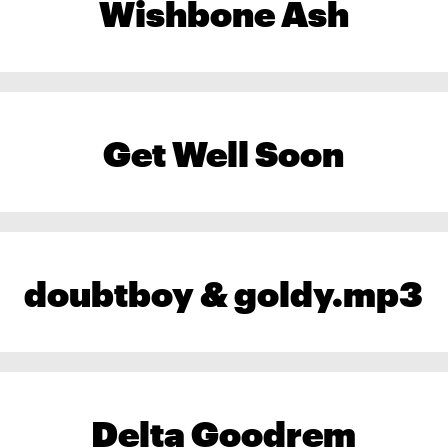
Wishbone Ash
Get Well Soon
doubtboy & goldy.mp3
Delta Goodrem