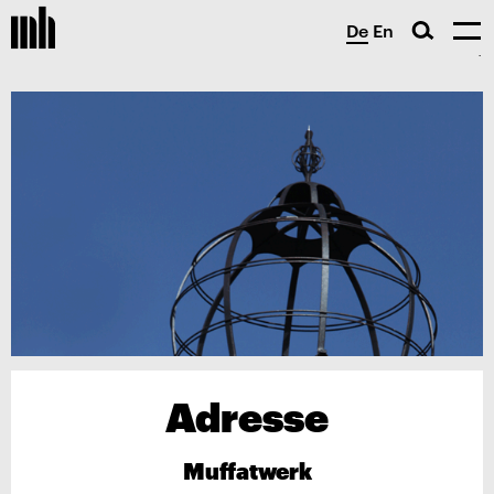
De
En
Adresse
Muffatwerk