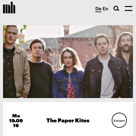
De
En
Mo
The Paper Kites
19.09
Konzert
16