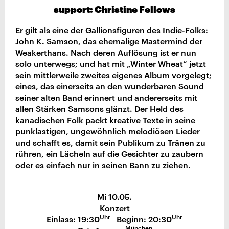
support: Christine Fellows
Er gilt als eine der Gallionsfiguren des Indie-Folks:
John K. Samson, das ehemalige Mastermind der
Weakerthans. Nach deren Auflösung ist er nun
solo unterwegs; und hat mit „Winter Wheat“ jetzt
sein mittlerweile zweites eigenes Album vorgelegt;
eines, das einerseits an den wunderbaren Sound
seiner alten Band erinnert und andererseits mit
allen Stärken Samsons glänzt. Der Held des
kanadischen Folk packt kreative Texte in seine
punklastigen, ungewöhnlich melodiösen Lieder
und schafft es, damit sein Publikum zu Tränen zu
rühren, ein Lächeln auf die Gesichter zu zaubern
oder es einfach nur in seinen Bann zu ziehen.
Mi 10.05.
Konzert
Uhr
Uhr
Einlass: 19:30
Beginn: 20:30
München