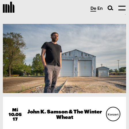
De
En
Mi
John K. Samson & The Winter
10.05
Konzert
Wheat
17