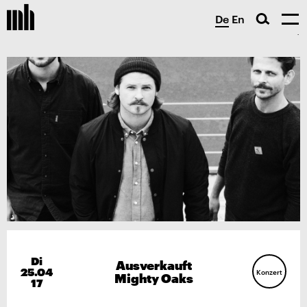
De
En
Di
Ausverkauft
25.04
Konzert
Mighty Oaks
17