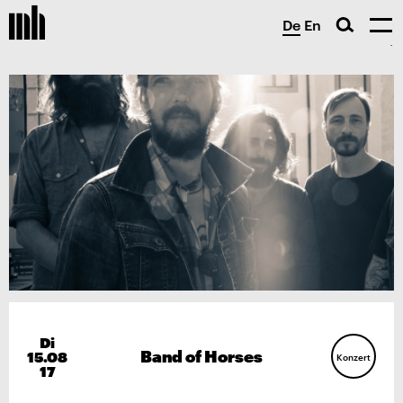
De
En
Di
Band of Horses
15.08
Konzert
17