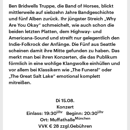
Ben Bridwells Truppe, die Band of Horses, blickt
mittlerweile auf siebzehn Jahre Bandgeschichte
und fünf Alben zurück. Ihr jüngster Streich „Why
Are You Okay“ schmeichelt, wie auch schon die
beiden letzten Platten, dem Highway- und
Americana-Sound und streift nur gelegentlich den
Indie-Folkrock der Anfänge. Die Fünf aus Seattle
scheinen damit ihre Mitte gefunden zu haben. Das
merkt man bei ihren Konzerten, die das Publikum
förmlich in eine wohlige Klangwolke einhüllen und
vor allem bei Klassikern wie „The Funeral“ oder
„The Great Salt Lake“ emotional komplett
mitreißen.
Di 15.08.
Konzert
Uhr
Uhr
Einlass: 19:30
Beginn: 20:30
München
Ort: Muffathalle
VVK € 28 zzgl.Gebühren