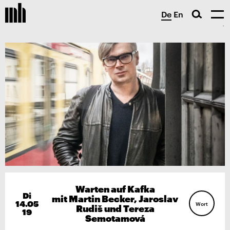
De
En
Warten auf Kafka
Di
mit Martin Becker, Jaroslav
14.05
Wort
Rudiš und Tereza
19
Semotamová