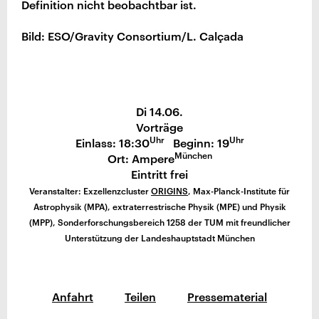
Definition nicht beobachtbar ist.
Bild: ESO/Gravity Consortium/L. Calçada
Di 14.06.
Vorträge
Uhr
Uhr
Einlass: 18:30
Beginn: 19
München
Ort: Ampere
Eintritt frei
Veranstalter: Exzellenzcluster
ORIGINS
, Max-Planck-Institute für
Astrophysik (MPA), extraterrestrische Physik (MPE) und Physik
(MPP), Sonderforschungsbereich 1258 der TUM mit freundlicher
Unterstützung der Landeshauptstadt München
Anfahrt
Teilen
Pressematerial