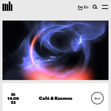
De
En
Di
Café & Kosmos
14.06
Wort
22