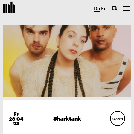
De
En
Fr
Sharktank
28.04
Konzert
23