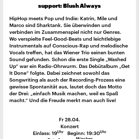
support: Blush Always
HipHop meets Pop und Indie: Katrin, Mile und
Marco sind Sharktank. Sie überwinden und
verbinden im Zusammenspiel nicht nur Genres.
Wo verspielte Feel-Good-Beats und leichtlebige
Instrumentals auf Conscious-Rap und melodische
Vocals treffen, hat das Wiener Trio seinen bunten
Sound gefunden. Schon die erste Single „Washed
Up“ war ein Radio-Ohrwurm. Das Debütalbum „Get
It Done“ folgte. Dabei zeichnet sowohl das
Songwriting als auch der Recording-Prozess eine
gewisse Spontanität aus, lautet doch das Motto
der Drei: „einfach Musik machen, weil es Spaß
macht.“ Und die Freude merkt man auch live!
Fr 28.04.
Konzert
Uhr
Uhr
Einlass: 19
Beginn: 19:30
München