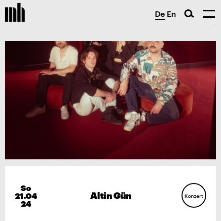
De
En
So
Altin Gün
21.04
Konzert
24