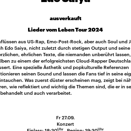
ausverkauft
Lieder vom Leben Tour 2024
inflüssen aus US-Rap, Emo-Post-Rock, aber auch Soul und 
ch Edo Saiya, nicht zuletzt durch stetigen Output und seine
zlichen, ehrlichen Texte, die niemanden unberührt lassen,
Alben zu einem der erfolgreichsten Cloud-Rapper Deutschl
ert. Eine spezielle Ästhetik und popkulturelle Referenzen
tionieren seinen Sound und lassen die Fans tief in seine ei
intauchen. Was zuerst düster erscheinen mag, zeigt bei n
en, wie reflektiert und wichtig die Themen sind, die er in s
 behandelt und auch verarbeitet.
Fr 27.09.
Konzert
Uhr
Uhr
Einlass: 18:30
Beginn: 19:30