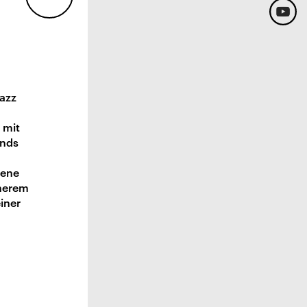
Jazz
 mit
ands
gene
äherem
einer