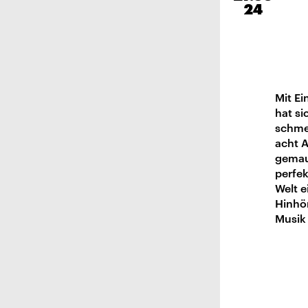
24
Mit E
hat si
schmer
acht 
gemaus
perfek
Welt e
Hinhör
Musik