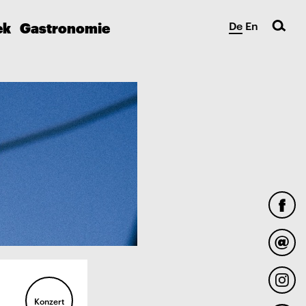
ek
Gastronomie
De
En
Konzert