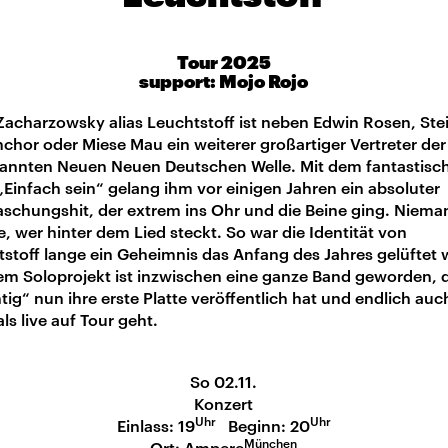
Tour 2025
support: Mojo Rojo
acharzowsky alias Leuchtstoff ist neben Edwin Rosen, Ste
chor oder Miese Mau ein weiterer großartiger Vertreter der
annten Neuen Neuen Deutschen Welle. Mit dem fantastisc
Einfach sein“ gelang ihm vor einigen Jahren ein absoluter
aschungshit, der extrem ins Ohr und die Beine ging. Niema
, wer hinter dem Lied steckt. So war die Identität von
stoff lange ein Geheimnis das Anfang des Jahres gelüftet 
em Soloprojekt ist inzwischen eine ganze Band geworden, d
tig“ nun ihre erste Platte veröffentlich hat und endlich auc
ls live auf Tour geht.
So 02.11.
Konzert
Uhr
Uhr
Einlass: 19
Beginn: 20
München
Ort: Ampere