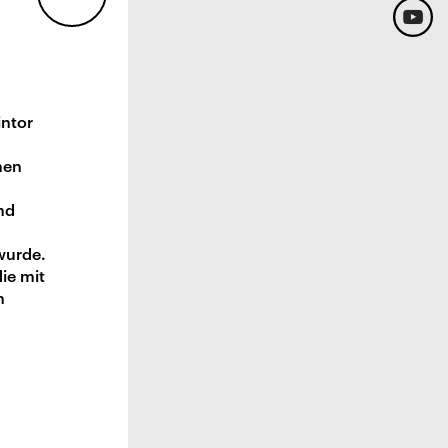
intor
hen
nd
wurde.
ie mit
h