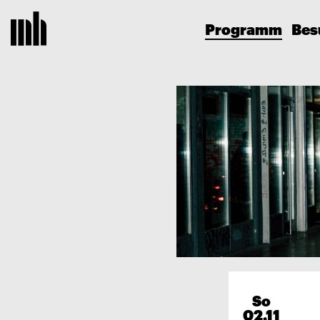
Programm
Bes
So
02.11