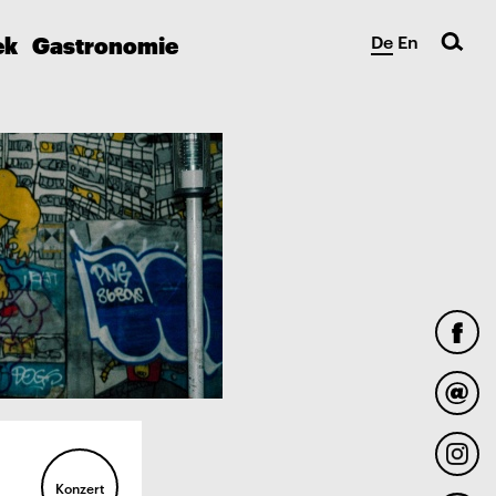
ek
Gastronomie
De
En
Konzert