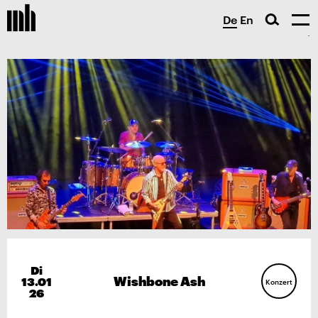
De
En
Di
Wishbone Ash
13.01
Konzert
26