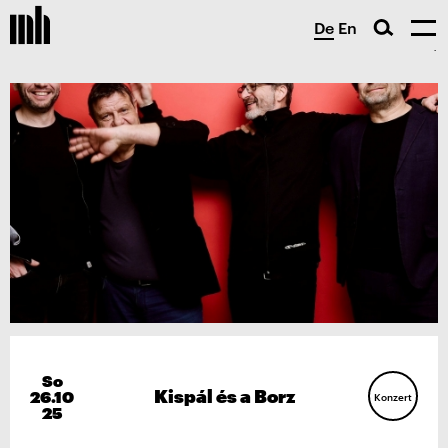
De
En
So
Kispál és a Borz
26.10
Konzert
25