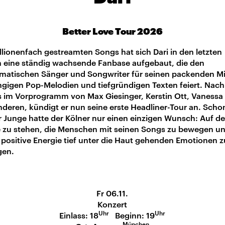
Better Love Tour 2026
llionenfach gestreamten Songs hat sich Dari in den letzten
n eine ständig wachsende Fanbase aufgebaut, die den
smatischen Sänger und Songwriter für seinen packenden M
ngigen Pop-Melodien und tiefgründigen Texten feiert. Nach
 im Vorprogramm von Max Giesinger, Kerstin Ott, Vanessa
deren, kündigt er nun seine erste Headliner-Tour an. Schon
r Junge hatte der Kölner nur einen einzigen Wunsch: Auf de
 zu stehen, die Menschen mit seinen Songs zu bewegen un
 positive Energie tief unter die Haut gehenden Emotionen z
gen.
Fr 06.11.
Konzert
Uhr
Uhr
Einlass: 18
Beginn: 19
München