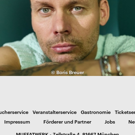
© Boris Breuer
ucherservice
Veranstalterservice
Gastronomie
Ticketse
Impressum
Förderer und Partner
Jobs
Ne
MUFFATWERK - Zellstraße 4, 81667 München