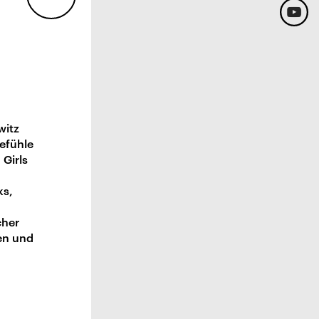
witz
Gefühle
Girls
ks,
cher
ien und