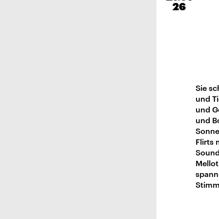
26
Sie sc
und Ti
und G
und B
Sonnen
Flirts
Soundt
Mellot
spann
Stimm