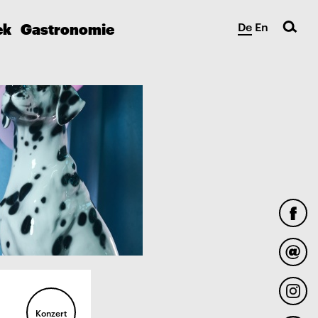
ek
Gastronomie
De
En
Konzert