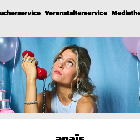
ucherservice
Veranstalterservice
Mediath
anaïs