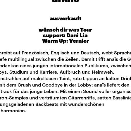
ausverkauft
wünsch dir was Tour
support: Dani Lia
Warm Up: Vernier
hreibt auf Französisch, Englisch und Deutsch, webt Sprach
efe multilingual zwischen die Zeilen. Damit trifft anaïs die 
edanken eines jungen internationalen Publikums, zwischen 
oys, Studium und Karriere, Aufbruch und Heimweh.
strahlen auf makellosem Teint, rote Lippen an kalten Drin
 mit dem Crush und Goodbye in der Lobby: anaïs liefert den
rack für das junge Leben. Mit einem Sound voller organis
ron-Samples und verträumten Gitarrenriffs, satten Basslin
ungsgeladenen Backbeats mit wunderschönen
harmonien.