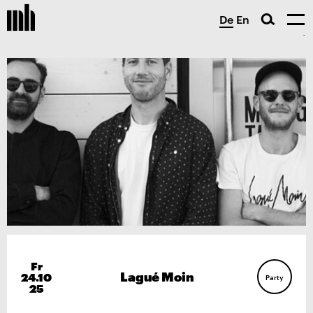
De
En
Fr
Lagué Moin
24.10
Party
25