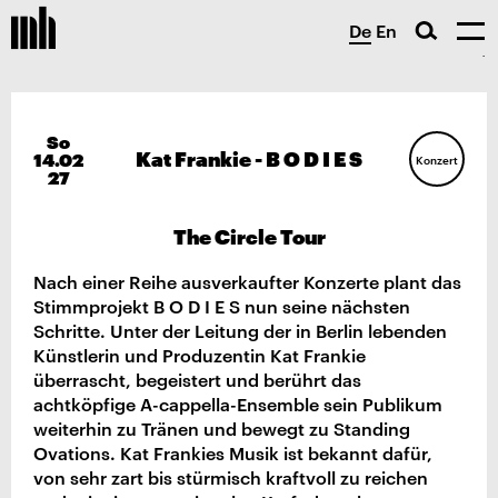
De
En
So
Kat Frankie - B O D I E S
14.02
Konzert
27
The Circle Tour
Nach einer Reihe ausverkaufter Konzerte plant das
Stimmprojekt B O D I E S nun seine nächsten
Schritte. Unter der Leitung der in Berlin lebenden
Künstlerin und Produzentin Kat Frankie
überrascht, begeistert und berührt das
achtköpfige A-cappella-Ensemble sein Publikum
weiterhin zu Tränen und bewegt zu Standing
Ovations. Kat Frankies Musik ist bekannt dafür,
von sehr zart bis stürmisch kraftvoll zu reichen