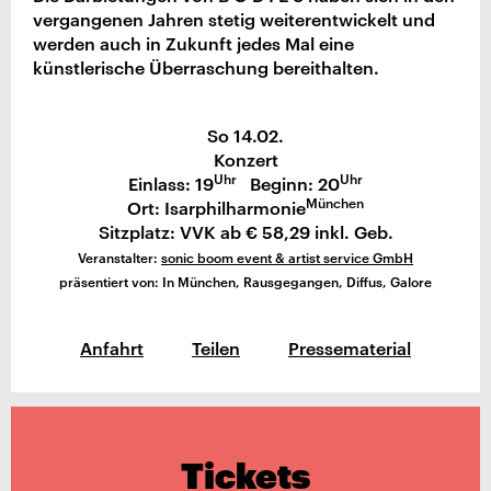
vergangenen Jahren stetig weiterentwickelt und
werden auch in Zukunft jedes Mal eine
künstlerische Überraschung bereithalten.
So 14.02.
Konzert
Uhr
Uhr
Einlass: 19
Beginn: 20
München
Ort: Isarphilharmonie
Sitzplatz: VVK ab € 58,29 inkl. Geb.
Veranstalter:
sonic boom event & artist service GmbH
präsentiert von: In München, Rausgegangen, Diffus, Galore
Anfahrt
Teilen
Pressematerial
Tickets