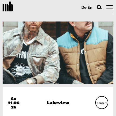
De
En
So
Lakeview
21.06
Konzert
26