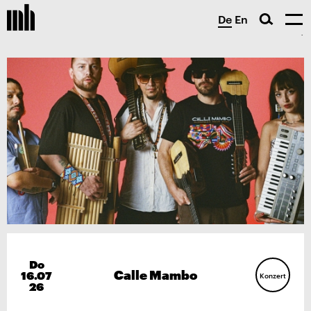
De
En
Do
Calle Mambo
16.07
Konzert
26