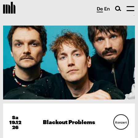
De
En
Sa
Blackout Problems
19.12
Konzert
26