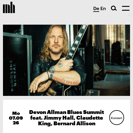
De
En
Devon Allman Blues Summit
Mo
feat. Jimmy Hall, Claudette
07.09
Konzert
26
King, Bernard Allison