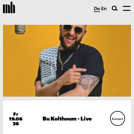
De
En
Fr
Bu Kolthoum - Live
19.06
Konzert
26