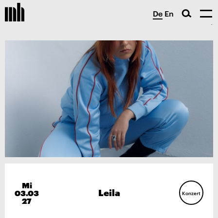
De
En
Mi
Leila
03.03
Konzert
27