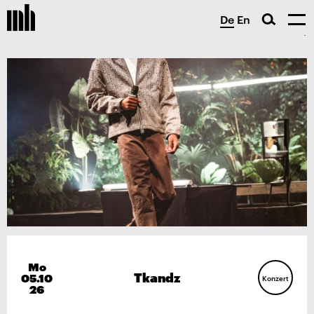
De
En
Mo
Tkandz
05.10
Konzert
26