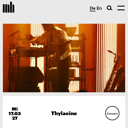
De
En
Mi
Thylacine
17.03
Konzert
27