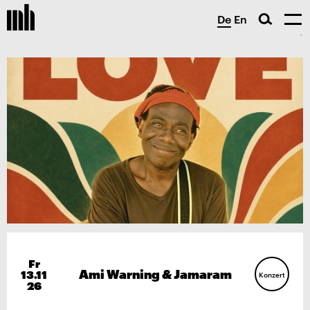
De
En
Fr
Ami Warning & Jamaram
13.11
Konzert
26