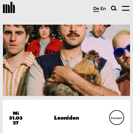
De
En
Mi
Leoniden
31.03
Konzert
27