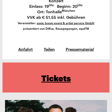
Konzert
Uhr
Uhr
Einlass: 19
Beginn: 20
München
Ort: Tonhalle
VVK ab € 51,55 inkl. Gebühren
Veranstalter:
sonic boom event & artist service GmbH
präsentiert von Diffus, Rausgegangen, egoFM
Anfahrt
Teilen
Pressematerial
Tickets