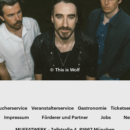
© This is Wolf
ucherservice
Veranstalterservice
Gastronomie
Ticketse
Impressum
Förderer und Partner
Jobs
Ne
MUFFATWERK - Zellstraße 4, 81667 München