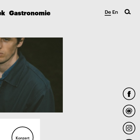
ek
Gastronomie
De
En
Konzert