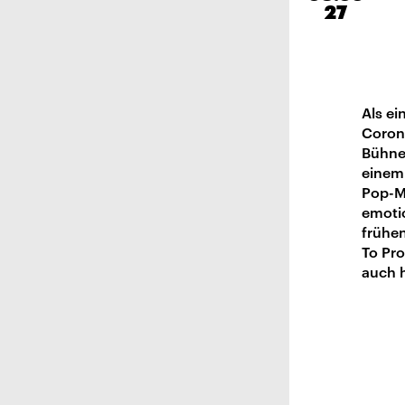
27
Als ei
Coron
Bühnen
einem
Pop-M
emotio
frühe
To Pr
auch h