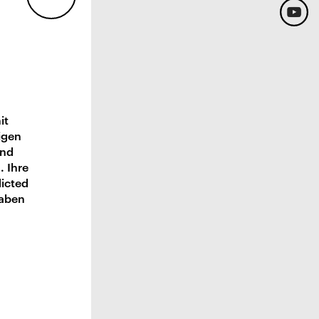
it
igen
und
. Ihre
dicted
haben