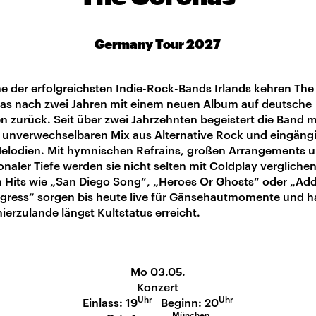
Germany Tour 2027
ne der erfolgreichsten Indie-Rock-Bands Irlands kehren The
as nach zwei Jahren mit einem neuen Album auf deutsche
 zurück. Seit über zwei Jahrzehnten begeistert die Band m
 unverwechselbaren Mix aus Alternative Rock und eingäng
elodien. Mit hymnischen Refrains, großen Arrangements 
naler Tiefe werden sie nicht selten mit Coldplay verglichen
n Hits wie „San Diego Song“, „Heroes Or Ghosts“ oder „Ad
ogress“ sorgen bis heute live für Gänsehautmomente und 
ierzulande längst Kultstatus erreicht.
Mo 03.05.
Konzert
Uhr
Uhr
Einlass: 19
Beginn: 20
München