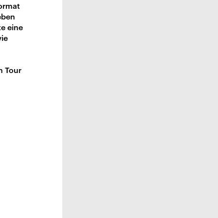
Format
geben
te eine
wie
n Tour