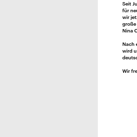
Seit J
für ne
wir je
große 
Nina C
Nach e
wird u
deuts
Wir fr