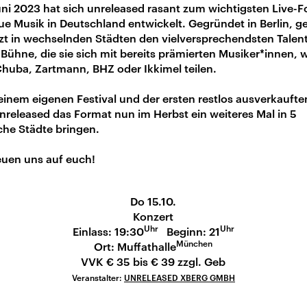
uni 2023 hat sich unreleased rasant zum wichtigsten Live-
ue Musik in Deutschland entwickelt. Gegründet in Berlin, 
tzt in wechselnden Städten den vielversprechendsten Talen
Bühne, die sie sich mit bereits prämierten Musiker*innen, 
huba, Zartmann, BHZ oder Ikkimel teilen.
inem eigenen Festival und der ersten restlos ausverkaufte
nreleased das Format nun im Herbst ein weiteres Mal in 5
che Städte bringen.
euen uns auf euch!
Do 15.10.
Konzert
Uhr
Uhr
Einlass: 19:30
Beginn: 21
München
Ort: Muffathalle
VVK € 35 bis € 39 zzgl. Geb
Veranstalter:
UNRELEASED XBERG GMBH