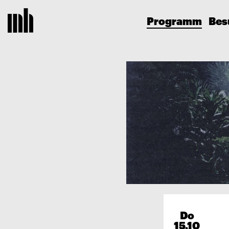
Programm
Bes
Do
15.10