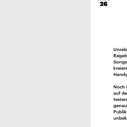
26
Unrele
Regel
Songs
kreier
Handy
Noch 
auf de
testen
genau
Publi
unbek