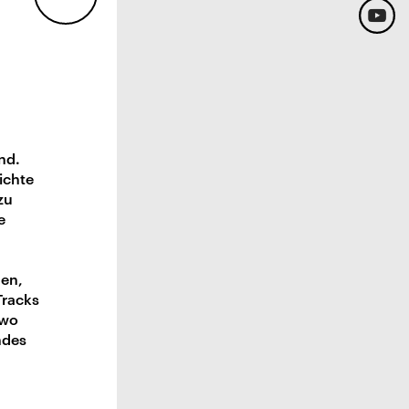
nd.
ichte
zu
e
nen,
Tracks
 wo
ndes