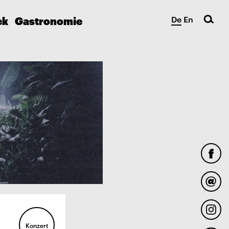
ek
Gastronomie
De
En
Konzert