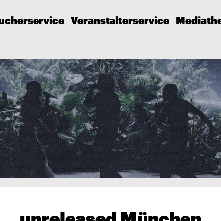
ucherservice
Veranstalterservice
Mediath
unreleased München