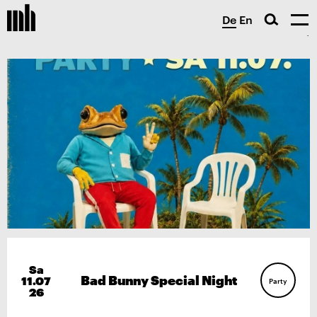
De
En
Sa
Bad Bunny Special Night
11.07
Party
26