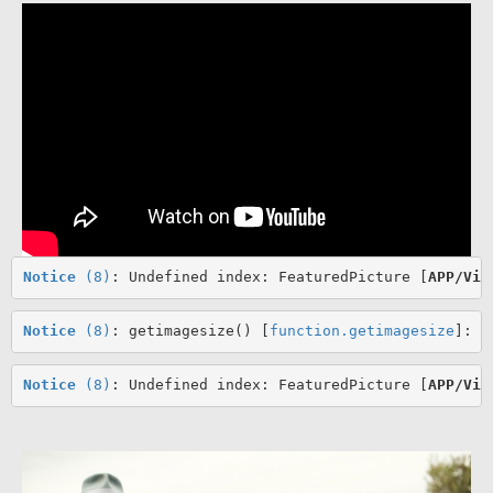
Notice
 (8)
: Undefined index: FeaturedPicture [
APP/Vie
Notice
 (8)
: getimagesize() [
function.getimagesize
]: R
Notice
 (8)
: Undefined index: FeaturedPicture [
APP/Vie