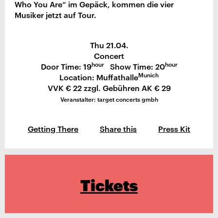
Who You Are“ im Gepäck, kommen die vier
Musiker jetzt auf Tour.
Thu 21.04.
Concert
hour
hour
Door Time: 19
Show Time: 20
Munich
Location: Muffathalle
VVK € 22 zzgl. Gebühren AK € 29
Veranstalter: target concerts gmbh
Getting There
Share this
Press Kit
Tickets