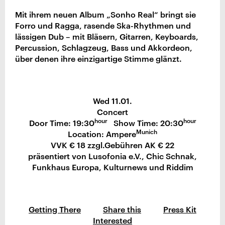
Mit ihrem neuen Album „Sonho Real“ bringt sie
Forro und Ragga, rasende Ska-Rhythmen und
lässigen Dub – mit Bläsern, Gitarren, Keyboards,
Percussion, Schlagzeug, Bass und Akkordeon,
über denen ihre einzigartige Stimme glänzt.
Wed 11.01.
Concert
hour
hour
Door Time: 19:30
Show Time: 20:30
Munich
Location: Ampere
VVK € 18 zzgl.Gebühren AK € 22
präsentiert von Lusofonia e.V., Chic Schnak,
Funkhaus Europa, Kulturnews und Riddim
Getting There
Share this
Press Kit
Interested