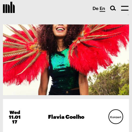
De
En
Wed
Flavia Coelho
11.01
Konzert
17