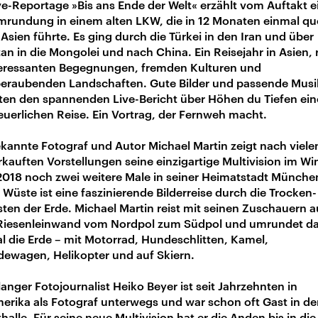
ve-Reportage »Bis ans Ende der Welt« erzählt vom Auftakt e
mrundung in einem alten LKW, die in 12 Monaten einmal qu
Asien führte. Es ging durch die Türkei in den Iran und über
tan in die Mongolei und nach China. Ein Reisejahr in Asien, 
teressanten Begegnungen, fremden Kulturen und
eraubenden Landschaften. Gute Bilder und passende Musi
iten den spannenden Live-Bericht über Höhen du Tiefen ein
uerlichen Reise. Ein Vortrag, der Fernweh macht.
kannte Fotograf und Autor Michael Martin zeigt nach viele
kauften Vorstellungen seine einzigartige Multivision im Wi
2018 noch zwei weitere Male in seiner Heimatstadt Münche
 Wüste ist eine faszinierende Bilderreise durch die Trocken
ten der Erde. Michael Martin reist mit seinen Zuschauern a
 Riesenleinwand vom Nordpol zum Südpol und umrundet d
l die Erde – mit Motorrad, Hundeschlitten, Kamel,
dewagen, Helikopter und auf Skiern.
langer Fotojournalist Heiko Beyer ist seit Jahrzehnten in
rika als Fotograf unterwegs und war schon oft Gast in de
halle. Für seine neue Multivision hat er die Anden bis in die