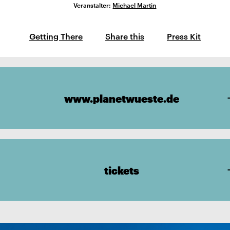
Veranstalter:
Michael Martin
Getting There
Share this
Press Kit
www.planetwueste.de
tickets