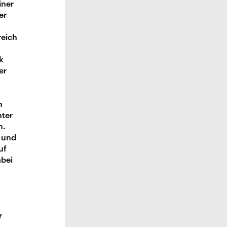
iner
er
reich
k
er
n
nter
n.
- und
uf
abei
r