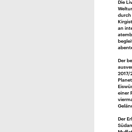
Die Li
Weltu
durch 
Kirgis
an in
atemb
begle
abente
Der be
ausver
2017/
Planet
Eiswüs
einer
vierma
Gelän
Der Er
Südame
Muffat