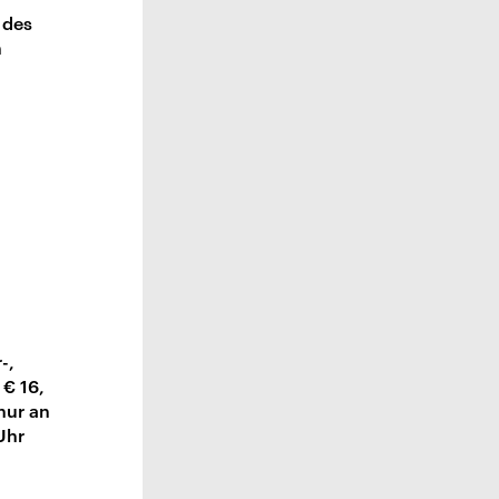
 des
n
-,
 € 16,
nur an
Uhr