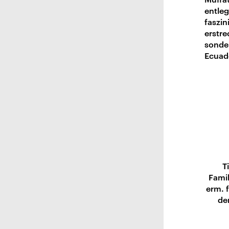
entleg
faszi
erstre
sonde
Ecuado
T
Famil
erm. 
de