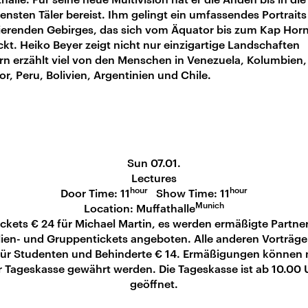
ensten Täler bereist. Ihm gelingt ein umfassendes Portraits
nierenden Gebirges, das sich vom Äquator bis zum Kap Hor
ckt. Heiko Beyer zeigt nicht nur einzigartige Landschaften
rn erzählt viel von den Menschen in Venezuela, Kolumbien,
r, Peru, Bolivien, Argentinien und Chile.
Sun 07.01.
Lectures
hour
hour
Door Time: 11
Show Time: 11
Munich
Location: Muffathalle
ickets € 24 für Michael Martin, es werden ermäßigte Partner
ien- und Gruppentickets angeboten. Alle anderen Vorträge
für Studenten und Behinderte € 14. Ermäßigungen können 
r Tageskasse gewährt werden. Die Tageskasse ist ab 10.00 
geöffnet.