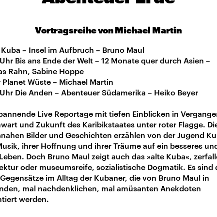
Vortragsreihe von Michael Martin
 Kuba – Insel im Aufbruch – Bruno Maul
Uhr Bis ans Ende der Welt – 12 Monate quer durch Asien –
s Rahn, Sabine Hoppe
 Planet Wüste – Michael Martin
 Uhr Die Anden – Abenteuer Südamerika – Heiko Beyer
pannende Live Reportage mit tiefen Einblicken in Vergange
art und Zukunft des Karibikstaates unter roter Flagge. Di
snahen Bilder und Geschichten erzählen von der Jugend Ku
Musik, ihrer Hoffnung und ihrer Träume auf ein besseres un
 Leben. Doch Bruno Maul zeigt auch das »alte Kuba«, zerfal
ektur oder museumsreife, sozialistische Dogmatik. Es sind 
 Gegensätze im Alltag der Kubaner, die von Bruno Maul in
nden, mal nachdenklichen, mal amüsanten Anekdoten
tiert werden.