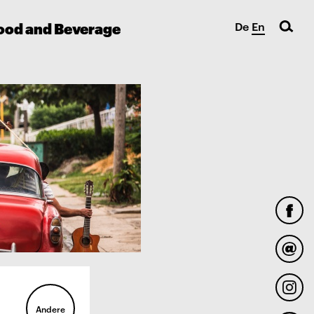
ood and Beverage
De
En
Andere