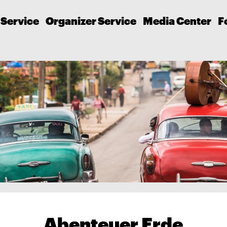
 Service
Organizer Service
Media Center
F
Abenteuer Erde