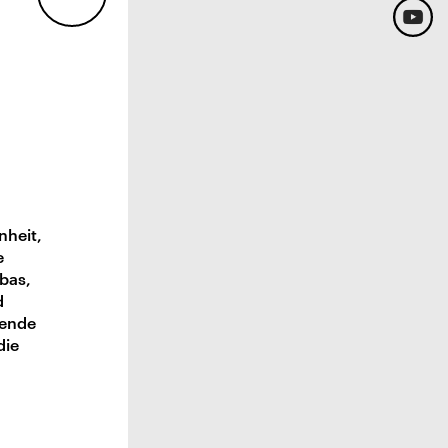
nheit,
e
bas,
d
lende
die