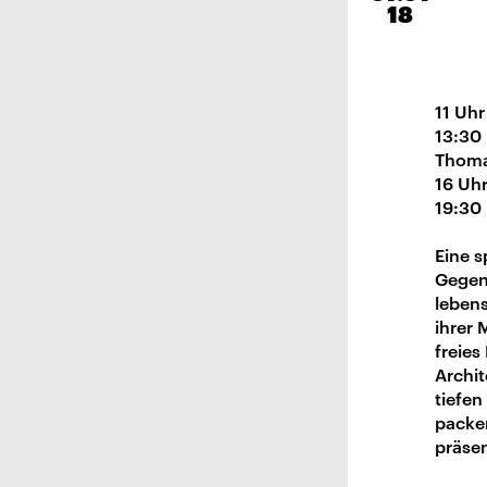
18
11 Uhr
13:30 
Thoma
16 Uhr
19:30
Eine s
Gegenw
leben
ihrer 
freies
Archit
tiefen
packe
präsen