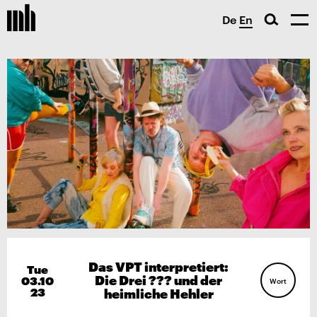
De
En
Das VPT interpretiert:
Tue
Die Drei ??? und der
03.10
Wort
23
heimliche Hehler