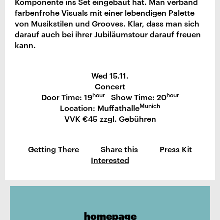
Komponente ins Set eingebaut hat. Man verband
farbenfrohe Visuals mit einer lebendigen Palette
von Musikstilen und Grooves. Klar, dass man sich
darauf auch bei ihrer Jubiläumstour darauf freuen
kann.
Wed 15.11.
Concert
hour
hour
Door Time: 19
Show Time: 20
Munich
Location: Muffathalle
VVK €45 zzgl. Gebühren
Getting There
Share this
Press Kit
Interested
homepage