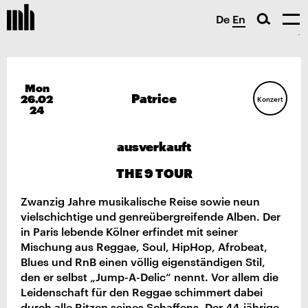
De
En
Mon
Patrice
26.02
Konzert
24
ausverkauft
THE 9 TOUR
Zwanzig Jahre musikalische Reise sowie neun
vielschichtige und genreübergreifende Alben. Der
in Paris lebende Kölner erfindet mit seiner
Mischung aus Reggae, Soul, HipHop, Afrobeat,
Blues und RnB einen völlig eigenständigen Stil,
den er selbst „Jump-A-Delic“ nennt. Vor allem die
Leidenschaft für den Reggae schimmert dabei
durch alle Ritzen seines Schaffens. Der 44-jährige