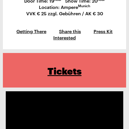
Door Time: 19
Show Time: 20
Munich
Location: Ampere
VVK € 25 zzgl. Gebühren / AK € 30
Getting There
Share this
Press Kit
Interested
Tickets