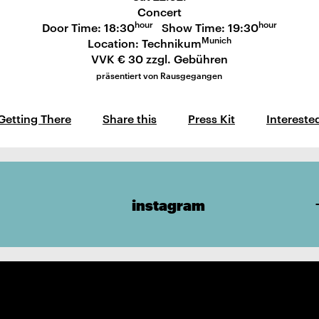
Concert
hour
hour
Door Time: 18:30
Show Time: 19:30
Munich
Location: Technikum
VVK € 30 zzgl. Gebühren
präsentiert von Rausgegangen
Getting There
Share this
Press Kit
Intereste
instagram