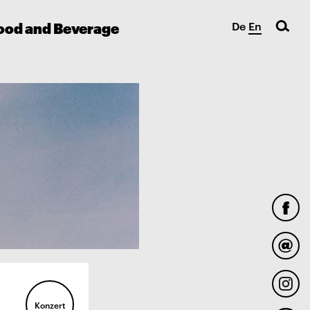
ood and Beverage
De
En
Konzert