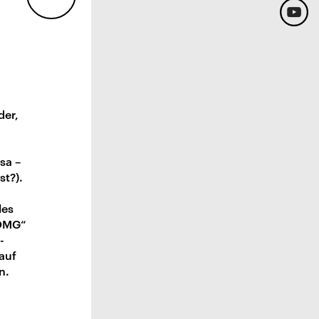
der,
sa –
st?).
les
„OMG“
-
auf
n.