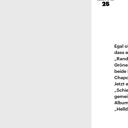
25
Egal o
dass e
„Rand
Gröne
beide 
Chapo
Jetzt 
„Schi
gemein
Album
„Helld