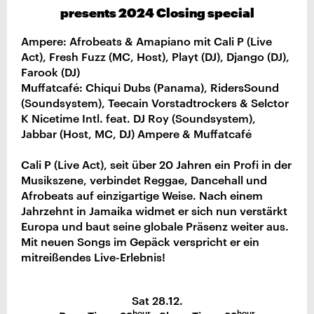
presents 2024 Closing special
Ampere: Afrobeats & Amapiano mit Cali P (Live
Act), Fresh Fuzz (MC, Host), Playt (DJ), Django (DJ),
Farook (DJ)
Muffatcafé: Chiqui Dubs (Panama), RidersSound
(Soundsystem), Teecain Vorstadtrockers & Selctor
K Nicetime Intl. feat. DJ Roy (Soundsystem),
Jabbar (Host, MC, DJ) Ampere & Muffatcafé
Cali P (Live Act), seit über 20 Jahren ein Profi in der
Musikszene, verbindet Reggae, Dancehall und
Afrobeats auf einzigartige Weise. Nach einem
Jahrzehnt in Jamaika widmet er sich nun verstärkt
Europa und baut seine globale Präsenz weiter aus.
Mit neuen Songs im Gepäck verspricht er ein
mitreißendes Live-Erlebnis!
Sat 28.12.
hour
hour