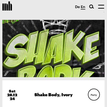
De
En
Sat
Shake Body, Ivory
28.12
Party
24