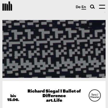
De
En
Richard Siegal I Ballet of
Difference
bis
Tanz /
Theater
15.06.
art.Life