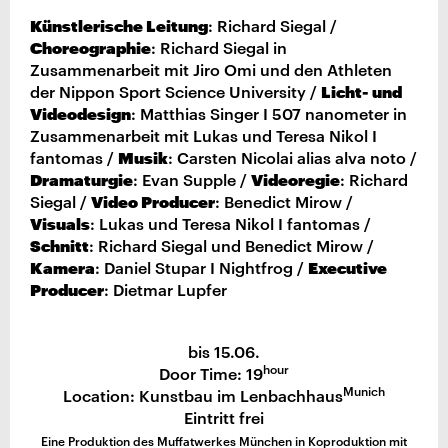
Künstlerische Leitung
: Richard Siegal /
Choreographie
: Richard Siegal in
Zusammenarbeit mit Jiro Omi und den Athleten
Licht- und
der Nippon Sport Science University /
Videodesign
: Matthias Singer I 507 nanometer in
Zusammenarbeit mit Lukas und Teresa Nikol I
Musik
fantomas /
: Carsten Nicolai alias alva noto /
Dramaturgie
Videoregie
: Evan Supple /
: Richard
Video Producer
Siegal /
: Benedict Mirow /
Visuals
: Lukas und Teresa Nikol I fantomas /
Schnitt
: Richard Siegal und Benedict Mirow /
Kamera
Executive
: Daniel Stupar I Nightfrog /
Producer
: Dietmar Lupfer
bis 15.06.
hour
Door Time: 19
Munich
Location: Kunstbau im Lenbachhaus
Eintritt frei
Eine Produktion des Muffatwerkes München in Koproduktion mit