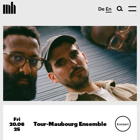
De
En
Fri
Tour-Maubourg Ensemble
20.06
Konzert
25