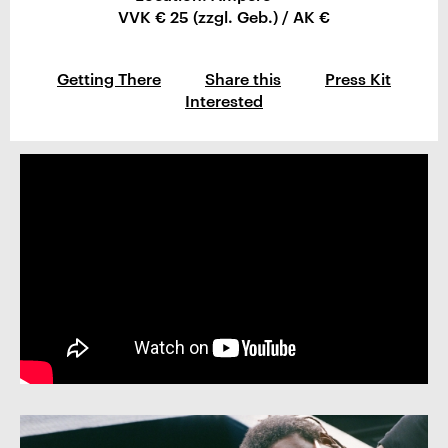
VVK € 25 (zzgl. Geb.) / AK €
Getting There
Share this
Press Kit
Interested