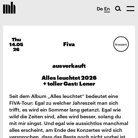
De
En
Thu
Fiva
14.05
Konzert
26
ausverkauft
Alles leuchtet 2026
+ toller Gast: Lener
Seit dem Album „Alles leuchtet“ bedeutet eine
FIVA-Tour: Egal zu welcher Jahreszeit man sich
trifft, es wird ein Sommer lang getanzt. Egal wie
wild die Zeiten sind, alles wird besser, solang du
mit mir singst. Und egal wie aussichtlos manchmal
alles erscheint, am Ende des Konzertes wird sich
versprochen, dass das Beste noch nicht vorbei ist.