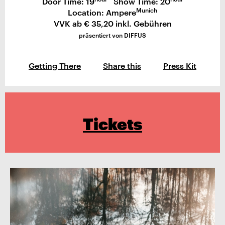
Door Time: 19
Show Time: 20
Munich
Location: Ampere
VVK ab € 35,20 inkl. Gebühren
präsentiert von DIFFUS
Getting There
Share this
Press Kit
Tickets