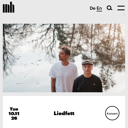
De
En
Tue
Liedfett
10.11
Konzert
26