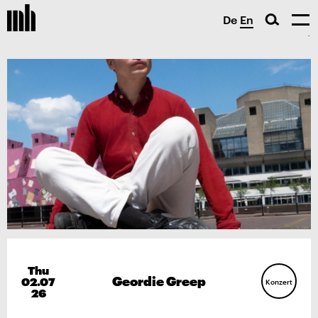
De
En
Thu
Geordie Greep
02.07
Konzert
26