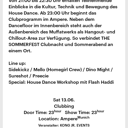
Von 21:00 bis 22:30 Uhr erhalten Teilnehmende
Einblicke in die Kultur, Technik und Bewegung des
House Dance. Ab 23:00 Uhr beginnt das
Clubprogramm im Ampere. Neben dem
Dancefloor im Innenbereich steht auch der
Außenbereich des Muffatwerks als Hangout- und
Chillout-Area zur Verfügung. So verbindet THE
SOMMERFEST Clubnacht und Sommerabend an
einem Ort.
Line up:
Sidekickz / Mello (Homegirl Crew) / Dino Might /
Sureshot / Preecie
Special: House Dance Workshop mit Flash Haddi
Sat 13.06.
Clubbing
hour
hour
Door Time: 23
Show Time: 23
Munich
Location: Ampere
Veranstalter: KONG JR. EVENTS