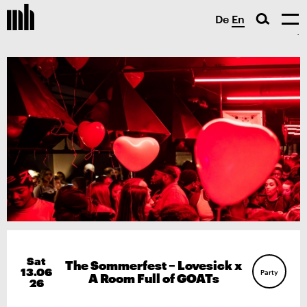
De
En
Sat
The Sommerfest – Lovesick x
13.06
Party
A Room Full of GOATs
26