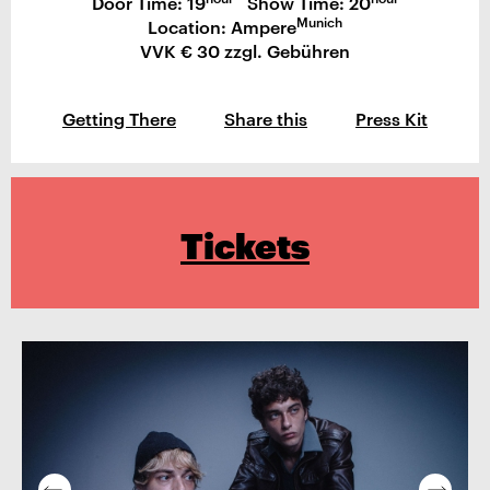
Door Time: 19
Show Time: 20
Munich
Location: Ampere
VVK € 30 zzgl. Gebühren
Getting There
Share this
Press Kit
Tickets