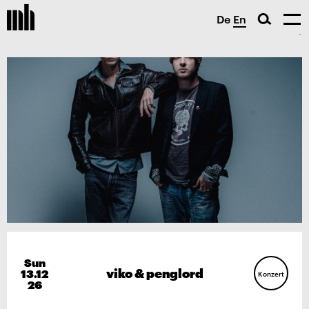
De
En
Sun
viko & penglord
13.12
Konzert
26