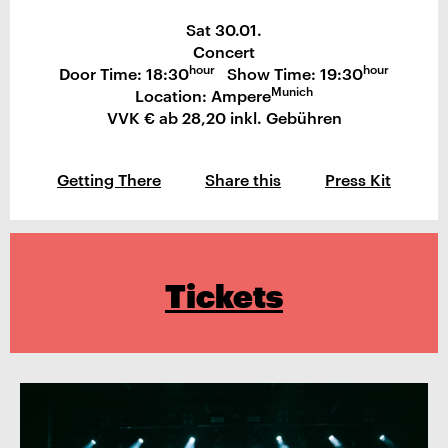
Sat 30.01.
Concert
hour
hour
Door Time: 18:30
Show Time: 19:30
Munich
Location: Ampere
VVK € ab 28,20 inkl. Gebühren
Getting There
Share this
Press Kit
Tickets