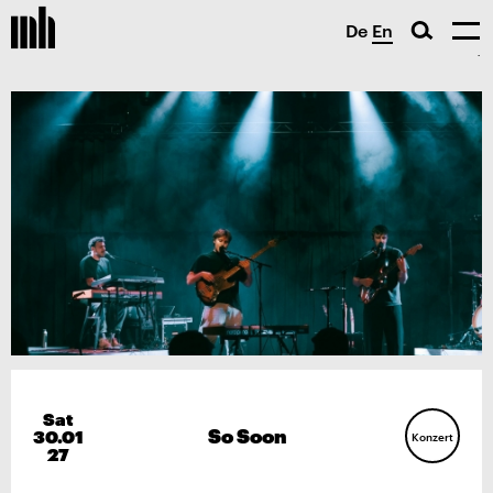
De
En
Sat
So Soon
30.01
Konzert
27