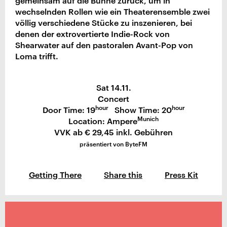
gemeinsam auf die Bühne zurück, um in
wechselnden Rollen wie ein Theaterensemble zwei
völlig verschiedene Stücke zu inszenieren, bei
denen der extrovertierte Indie-Rock von
Shearwater auf den pastoralen Avant-Pop von
Loma trifft.
Sat 14.11.
Concert
hour
hour
Door Time: 19
Show Time: 20
Munich
Location: Ampere
VVK ab € 29,45 inkl. Gebühren
präsentiert von ByteFM
Getting There
Share this
Press Kit